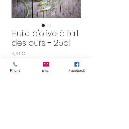
Huile d'olive à l’ail
des ours - 25cl
Prix
5,70 €
Quantité
*
Phone
Email
Facebook
Ajouter au panier
BIO Un brin de campagne 
(Tintigny)