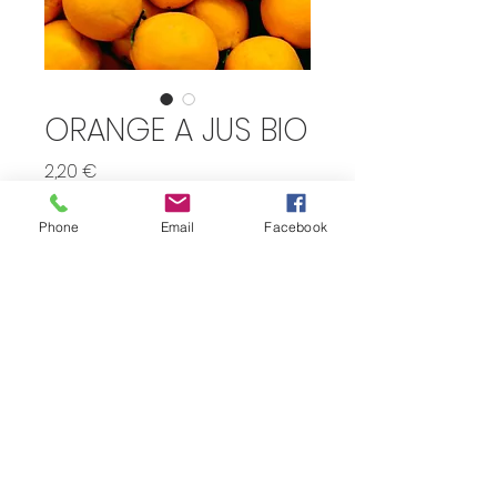
ORANGE A JUS BIO
Prix
2,20 €
Quantité
*
Phone
Email
Facebook
Ajouter au panier
IT-BIO