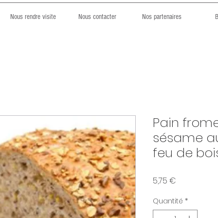
Nous rendre visite
Nous contacter
Nos partenaires
B
Pain frome
sésame au 
feu de bois
Prix
5,75 €
Quantité
*