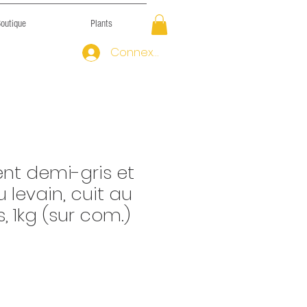
outique
Plants
Connexion
nt demi-gris et
levain, cuit au
, 1kg (sur com.)