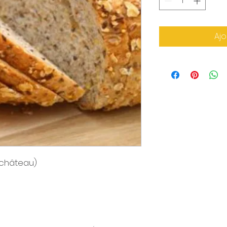
Ajo
fchâteau)