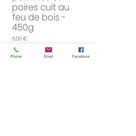
poires cuit au
feu de bois -
450g
Prix
6,00 €
Quantité
*
Phone
Email
Facebook
Ajouter au panier
Vergers Andelaine (Olne)
© 2023 par L'ÉPICERIE. Créé avec
Wix.com