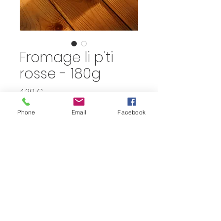
Fromage li p'ti
rosse - 180g
Prix
4,20 €
Phone
Email
Facebook
Quantité
*
Ajouter au panier
bio Bioferme (Werbomont)