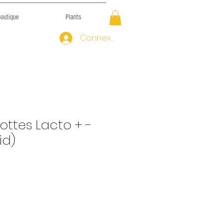
outique
Plants
Connexion
ottes Lacto + -
id)