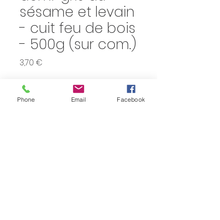
sésame et levain
- cuit feu de bois
- 500g (sur com.)
Prix
3,70 €
Quantité
*
Phone
Email
Facebook
Ajouter au panier
Ferme de l'Abreuvoir 
(Neufchâteau)